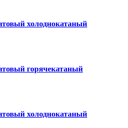
атовый холоднокатаный
атовый горячекатаный
атовый холоднокатаный