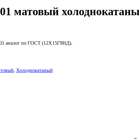
01 матовый холоднокатан
201 аналог по ГОСТ (12Х15Г9НД).
товый
,
Холоднокатаный