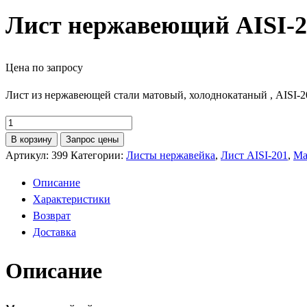
Лист нержавеющий AISI-2
Цена по запросу
Лист из нержавеющей стали матовый, холоднокатаный , AISI-
Количество
товара
В корзину
Запрос цены
Лист
Артикул:
399
Категории:
Листы нержавейка
,
Лист AISI-201
,
Ма
нержавеющий
Описание
AISI-
Характеристики
201
Возврат
матовый
Доставка
холоднокатаный
Описание