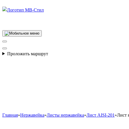
Производство электросварных труб
Проложить маршрут
Главная
»
Нержавейка
»
Листы нержавейка
»
Лист AISI-201
»
Лист 