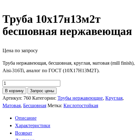
Труба 10х17н13м2т
бесшовная нержавеющая
Цена по запросу
Труба нержавеющая, бесшовная, круглая, матовая (mill finish),
Aisi-316Ti, аналог по ГОСТ (10Х17Н13М2Т).
Количество
товара
В корзину
Запрос цены
Труба
Артикул:
760
Категории:
Трубы нержавеющие
,
Круглая
,
10х17н13м2т
Матовая
,
Бесшовная
Метка:
Кислотостойкая
бесшовная
Описание
нержавеющая
Характеристики
Возврат