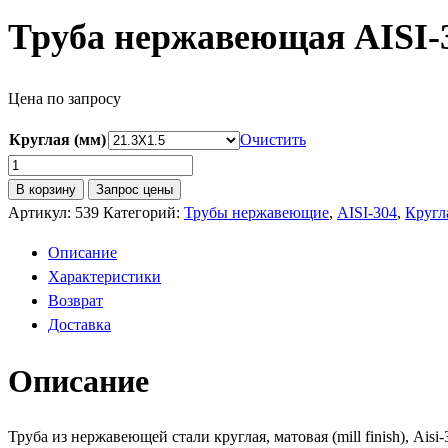
Труба нержавеющая AISI-3
Цена по запросу
Круглая (мм)
Очистить
Количество
товара
В корзину
Запрос цены
Труба
Артикул:
539
Категорий:
Трубы нержавеющие
,
AISI-304
,
Кругл
нержавеющая
Описание
AISI-
Характеристики
304
Возврат
круглая
Доставка
матовая
Описание
Труба из нержавеющей стали круглая, матовая (mill finish), Ais