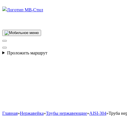
Производство электросварных труб
Проложить маршрут
Главная
»
Нержавейка
»
Трубы нержавеющие
»
AISI-304
»
Труба не