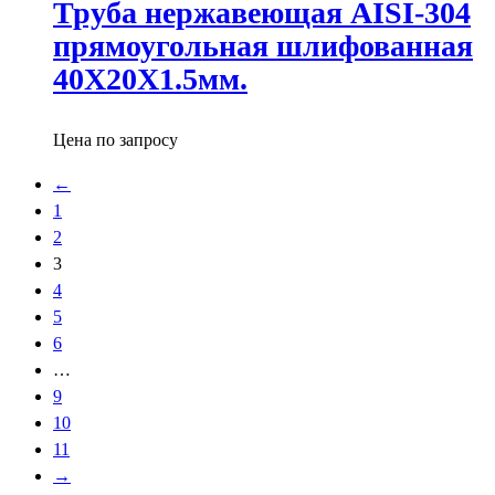
Труба нержавеющая AISI-304
прямоугольная шлифованная
40X20X1.5мм.
Цена по запросу
←
1
2
3
4
5
6
…
9
10
11
→