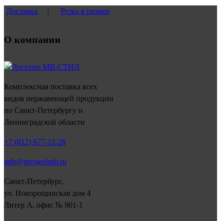
Доставка
|
Резка в размер
О компании
Комплексная поставка всех
видов нержавеющей продукции
по Санкт-Петербургу и
Ленинградской области
+7 (812) 677-12-28
info@mvsteelspb.ru
Санкт-Петербург,
ул. Новорощинская дом 4
Литер А, офис № 901-1