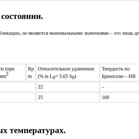
состоянии.
убликации, не являются минимальными значениями – это лишь д
ти (при
Rp
Относительное удлинение
Твердость по
2
/mm
m
(% in L
= 5.65 S
)
Бринеллю – НВ
0
0
22
–
25
160
х температурах.