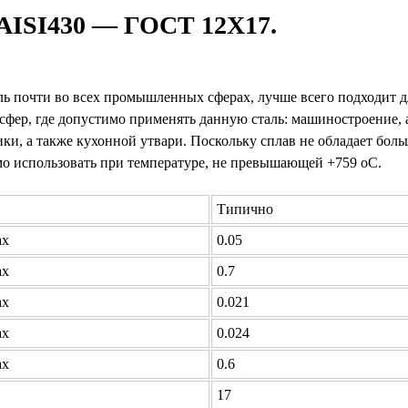
 AISI430 — ГОСТ 12Х17.
ль почти во всех промышленных сферах, лучше всего подходит дл
сфер, где допустимо применять данную сталь: машиностроение, а
ники, а также кухонной утвари. Поскольку сплав не обладает бо
о использовать при температуре, не превышающей +759 оC.
Типично
ax
0.05
ax
0.7
ax
0.021
ax
0.024
ax
0.6
17