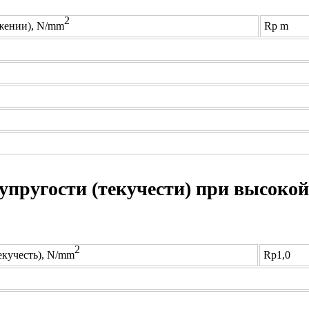
2
яжении), N/mm
Rp m
ругости (текучести) при высокой
2
екучесть), N/mm
Rp1,0