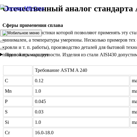
Отечественный аналог стандарта
Производство электросварных труб
Сферы применения сплава
AISI430, характеристики которой позволяют применять эту ста
минимален, а температуры умеренны. Несколько примеров тех 
кровли и т. п. работы), производство деталей для бытовой тех
Проложить маршрут
пищевой промышленности. Изделия из стали AISI430 допустим
Требование ASTM A 240
C
0.12
m
Mn
1.0
m
P
0.045
m
S
0.03
m
Si
1.0
m
Cr
16.0-18.0