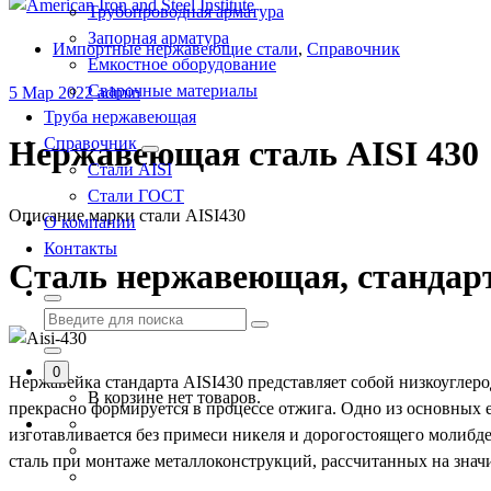
Трубопроводная арматура
Запорная арматура
Импортные нержавеющие стали
,
Справочник
Емкостное оборудование
Сварочные материалы
5
Мар 2022
admin
Труба нержавеющая
Справочник
Нержавеющая сталь AISI 430
Стали AISI
Стали ГОСТ
Описание марки стали AISI430
О компании
Контакты
Сталь нержавеющая, стандарт
0
Нержавейка стандарта AISI430 представляет собой низкоуглеро
В корзине нет товаров.
прекрасно формируется в процессе отжига. Одно из основных е
изготавливается без примеси никеля и дорогостоящего молибде
сталь при монтаже металлоконструкций, рассчитанных на знач