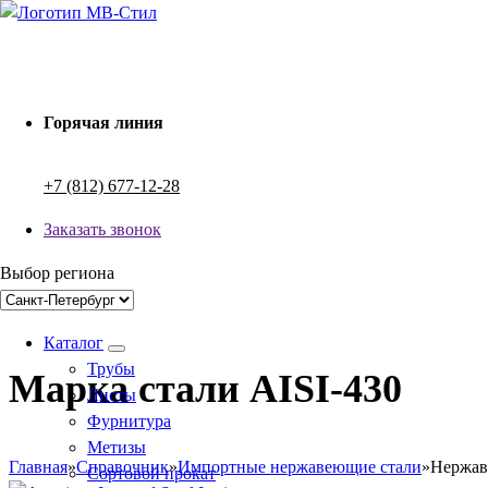
Перейти
к
Производство электросварных труб
содержимому
Горячая линия
+7 (812) 677-12-28
Заказать звонок
Выбор региона
Каталог
Трубы
Марка стали AISI-430
Листы
Фурнитура
Метизы
Главная
»
Справочник
»
Импортные нержавеющие стали
»
Нержав
Сортовой прокат